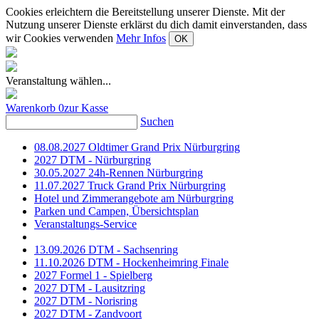
Cookies erleichtern die Bereitstellung unserer Dienste. Mit der
Nutzung unserer Dienste erklärst du dich damit einverstanden, dass
wir Cookies verwenden
Mehr Infos
OK
Veranstaltung wählen...
Warenkorb
0
zur Kasse
Suchen
08.08.2027 Oldtimer Grand Prix Nürburgring
2027 DTM - Nürburgring
30.05.2027 24h-Rennen Nürburgring
11.07.2027 Truck Grand Prix Nürburgring
Hotel und Zimmerangebote am Nürburgring
Parken und Campen, Übersichtsplan
Veranstaltungs-Service
13.09.2026 DTM - Sachsenring
11.10.2026 DTM - Hockenheimring Finale
2027 Formel 1 - Spielberg
2027 DTM - Lausitzring
2027 DTM - Norisring
2027 DTM - Zandvoort